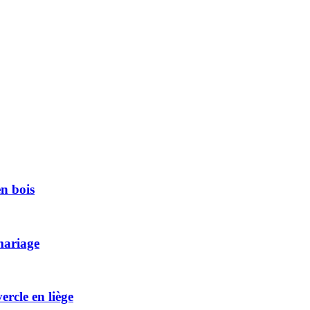
en bois
mariage
rcle en liège