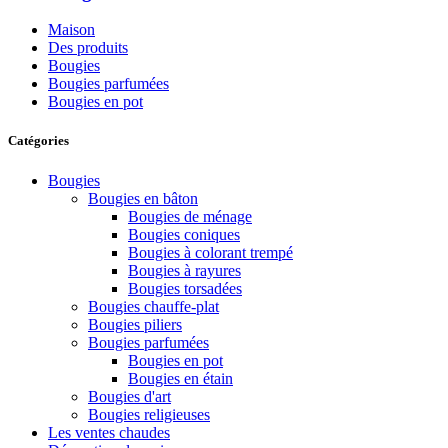
Maison
Des produits
Bougies
Bougies parfumées
Bougies en pot
Catégories
Bougies
Bougies en bâton
Bougies de ménage
Bougies coniques
Bougies à colorant trempé
Bougies à rayures
Bougies torsadées
Bougies chauffe-plat
Bougies piliers
Bougies parfumées
Bougies en pot
Bougies en étain
Bougies d'art
Bougies religieuses
Les ventes chaudes