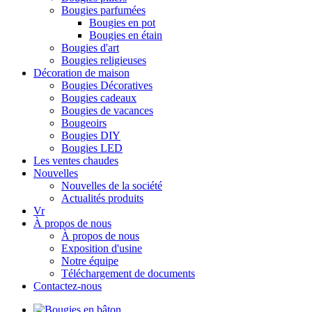
Bougies parfumées
Bougies en pot
Bougies en étain
Bougies d'art
Bougies religieuses
Décoration de maison
Bougies Décoratives
Bougies cadeaux
Bougies de vacances
Bougeoirs
Bougies DIY
Bougies LED
Les ventes chaudes
Nouvelles
Nouvelles de la société
Actualités produits
Vr
À propos de nous
À propos de nous
Exposition d'usine
Notre équipe
Téléchargement de documents
Contactez-nous