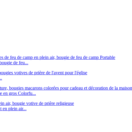
bougie de feu...
..
e en gros Colorfu...
n plein air...