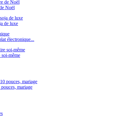
 de Noël
ja de luxe
at électronique...
re soi-même
0 pouces, mariage