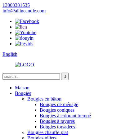
13803331535
info@allincandle.com
English
Maison
Bougies
Bougies en bâton
Bougies de ménage
Bougies coniques
Bougies à colorant trempé
Bougies à rayures
Bougies torsadées
Bougies chauffe-plat
Bougies piliers