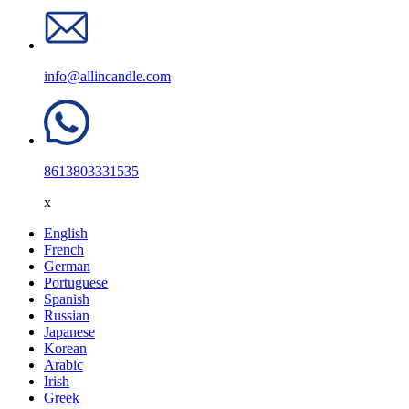
info@allincandle.com
8613803331535
x
English
French
German
Portuguese
Spanish
Russian
Japanese
Korean
Arabic
Irish
Greek