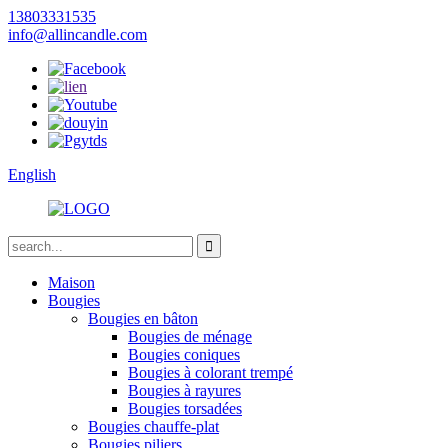
13803331535
info@allincandle.com
English
Maison
Bougies
Bougies en bâton
Bougies de ménage
Bougies coniques
Bougies à colorant trempé
Bougies à rayures
Bougies torsadées
Bougies chauffe-plat
Bougies piliers