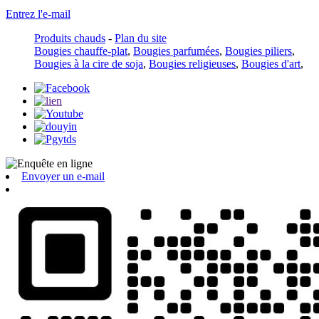
Entrez l'e-mail
Produits chauds
-
Plan du site
Bougies chauffe-plat
,
Bougies parfumées
,
Bougies piliers
,
Bougies à la cire de soja
,
Bougies religieuses
,
Bougies d'art
,
Envoyer un e-mail