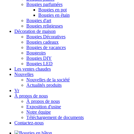
Bougies parfumées
Bougies en pot
Bougies en étain
Bougies d'art
Bougies religieuses
Décoration de maison
Bougies Décoratives
Bougies cadeaux
Bougies de vacances
Bougeoirs
Bougies DIY
Bougies LED
Les ventes chaudes
Nouvelles
Nouvelles de la société
Actualités produits
Vr
À propos de nous
À propos de nous
Exposition d'usine
Notre équipe
Téléchargement de documents
Contactez-nous