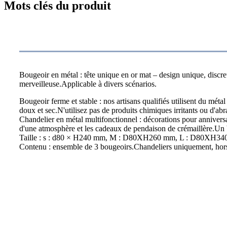
Mots clés du produit
Description du produit
Bougeoir en métal : tête unique en or mat – design unique, discret
merveilleuse.Applicable à divers scénarios.
Bougeoir ferme et stable : nos artisans qualifiés utilisent du mé
doux et sec.N'utilisez pas de produits chimiques irritants ou d'abr
Chandelier en métal multifonctionnel : décorations pour anniversair
d'une atmosphère et les cadeaux de pendaison de crémaillère.Un
Taille : s : d80 × H240 mm, M : D80XH260 mm, L : D80XH340 m
Contenu : ensemble de 3 bougeoirs.Chandeliers uniquement, hor