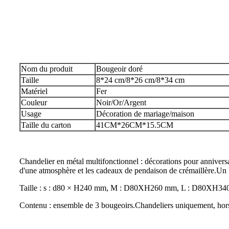
Nom du produit
Bougeoir doré
Taille
8*24 cm/8*26 cm/8*34 cm
Matériel
Fer
Couleur
Noir/Or/Argent
Usage
Décoration de mariage/maison
Taille du carton
41CM*26CM*15.5CM
Chandelier en métal multifonctionnel : décorations pour anniversair
d'une atmosphère et les cadeaux de pendaison de crémaillère.Un
Taille : s : d80 × H240 mm, M : D80XH260 mm, L : D80XH340 mm
Contenu : ensemble de 3 bougeoirs.Chandeliers uniquement, hor