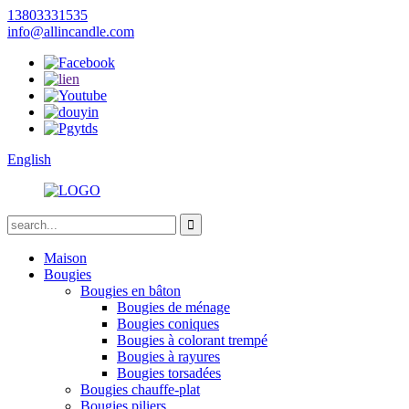
13803331535
info@allincandle.com
English
Maison
Bougies
Bougies en bâton
Bougies de ménage
Bougies coniques
Bougies à colorant trempé
Bougies à rayures
Bougies torsadées
Bougies chauffe-plat
Bougies piliers