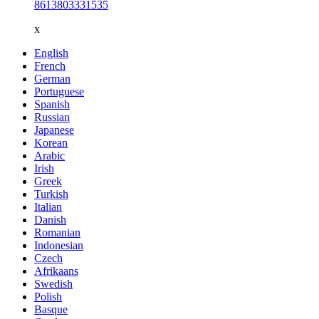
8613803331535
x
English
French
German
Portuguese
Spanish
Russian
Japanese
Korean
Arabic
Irish
Greek
Turkish
Italian
Danish
Romanian
Indonesian
Czech
Afrikaans
Swedish
Polish
Basque