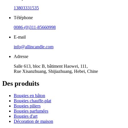
13803331535
Téléphone
0086-(0)311-85660998
E-mail
info@allincandle.com
Adresse
Salle 613, bloc B, bâtiment Haowei, 111,
Rue Xisanzhuang, Shijiazhuang, Hebei, Chine
Des produits
Bougies en bâton
Bougies chauffe-plat
Bougies piliers
Bougies parfumées
Bougies d'art
Décoration de maison