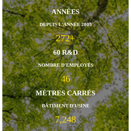
ANNÉES
DEPUIS L'ANNÉE 2005
600
+
60 R&D
NOMBRE D'EMPLOYÉS
100
MÈTRES CARRÉS
BÂTIMENT D'USINE
16,000