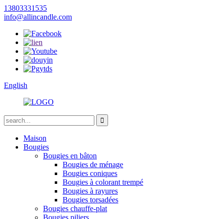
13803331535
info@allincandle.com
English
Maison
Bougies
Bougies en bâton
Bougies de ménage
Bougies coniques
Bougies à colorant trempé
Bougies à rayures
Bougies torsadées
Bougies chauffe-plat
Bougies piliers