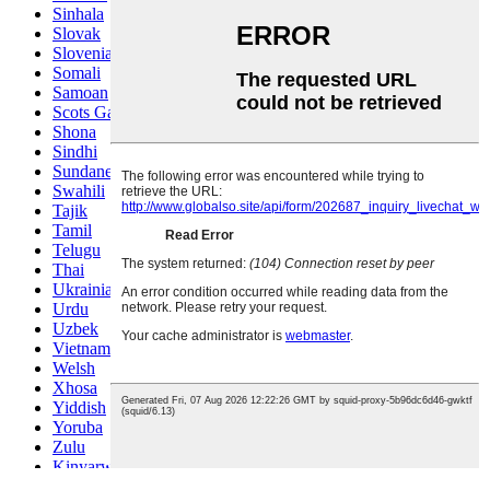
Sinhala
Slovak
Slovenian
Somali
Samoan
Scots Gaelic
Shona
Sindhi
Sundanese
Swahili
Tajik
Tamil
Telugu
Thai
Ukrainian
Urdu
Uzbek
Vietnamese
Welsh
Xhosa
Yiddish
Yoruba
Zulu
Kinyarwanda
Tatar