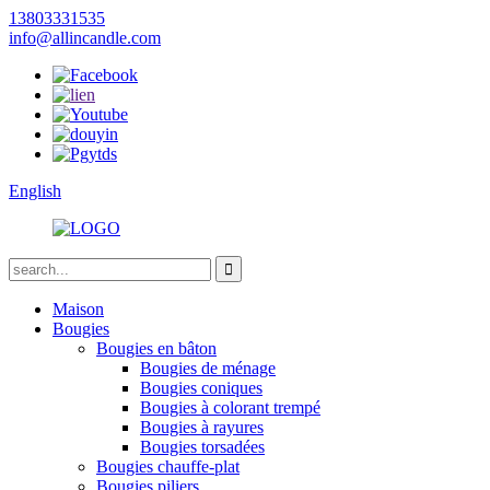
13803331535
info@allincandle.com
English
Maison
Bougies
Bougies en bâton
Bougies de ménage
Bougies coniques
Bougies à colorant trempé
Bougies à rayures
Bougies torsadées
Bougies chauffe-plat
Bougies piliers