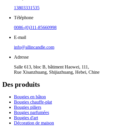
13803331535
Téléphone
0086-(0)311-85660998
E-mail
info@allincandle.com
Adresse
Salle 613, bloc B, bâtiment Haowei, 111,
Rue Xisanzhuang, Shijiazhuang, Hebei, Chine
Des produits
Bougies en bâton
Bougies chauffe-plat
Bougies piliers
Bougies parfumées
Bougies d'art
Décoration de maison