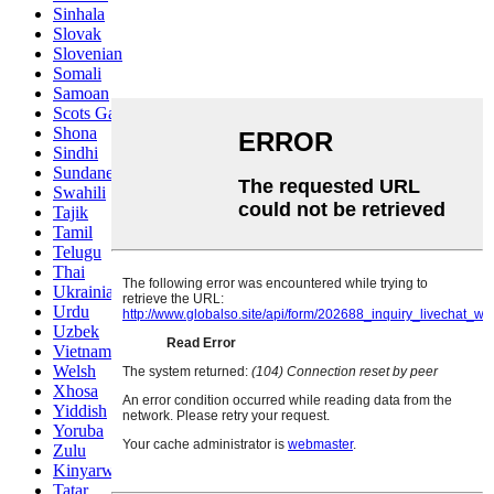
Sinhala
Slovak
Slovenian
Somali
Samoan
Scots Gaelic
Shona
Sindhi
Sundanese
Swahili
Tajik
Tamil
Telugu
Thai
Ukrainian
Urdu
Uzbek
Vietnamese
Welsh
Xhosa
Yiddish
Yoruba
Zulu
Kinyarwanda
Tatar