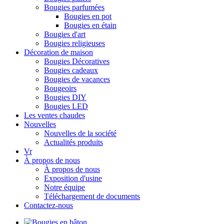
Bougies parfumées
Bougies en pot
Bougies en étain
Bougies d'art
Bougies religieuses
Décoration de maison
Bougies Décoratives
Bougies cadeaux
Bougies de vacances
Bougeoirs
Bougies DIY
Bougies LED
Les ventes chaudes
Nouvelles
Nouvelles de la société
Actualités produits
Vr
À propos de nous
À propos de nous
Exposition d'usine
Notre équipe
Téléchargement de documents
Contactez-nous