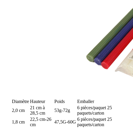
Diamètre
Hauteur
Poids
Emballer
21 cm à
6 pièces/paquet 25
2,0 cm
53g-72g
28,5 cm
paquets/carton
22,5 cm-26
6 pièces/paquet 25
1,8 cm
47,5G-60G
cm
paquets/carton