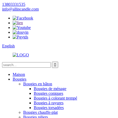
13803331535
info@allincandle.com
English
Maison
Bougies
Bougies en bâton
Bougies de ménage
Bougies coniques
Bougies à colorant trempé
Bougies à rayures
Bougies torsadées
Bougies chauffe-plat
Bougies piliers