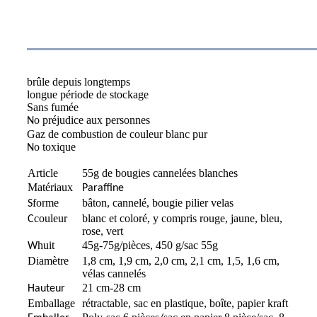
Fonctionnalité
brûle depuis longtemps
longue période de stockage
Sans fumée
o préjudice aux personnes
N
Gaz de combustion de couleur blanc pur
o toxique
N
Article
55g de bougies cannelées blanches
Matériaux
Paraffine
forme
bâton, cannelé, bougie pilier velas
S
couleur
blanc et coloré, y compris rouge, jaune, bleu,
C
rose, vert
huit
45g-75g/pièces, 450 g/sac 55g
W
Diamètre
1,8 cm, 1,9 cm, 2,0 cm, 2,1 cm, 1,5, 1,6 cm,
vélas cannelés
21 cm-28 cm
Hauteur
Emballage
rétractable, sac en plastique, boîte, papier kraft