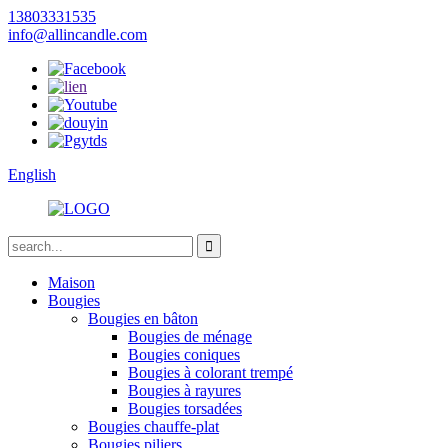
13803331535
info@allincandle.com
English
Maison
Bougies
Bougies en bâton
Bougies de ménage
Bougies coniques
Bougies à colorant trempé
Bougies à rayures
Bougies torsadées
Bougies chauffe-plat
Bougies piliers