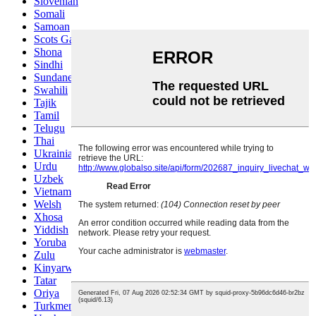
Slovenian
Somali
Samoan
Scots Gaelic
Shona
Sindhi
Sundanese
Swahili
Tajik
Tamil
Telugu
Thai
Ukrainian
Urdu
Uzbek
Vietnamese
Welsh
Xhosa
Yiddish
Yoruba
Zulu
Kinyarwanda
Tatar
Oriya
Turkmen