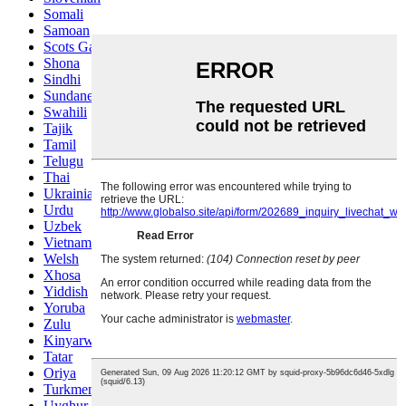
Somali
Samoan
Scots Gaelic
Shona
Sindhi
Sundanese
Swahili
Tajik
Tamil
Telugu
Thai
Ukrainian
Urdu
Uzbek
Vietnamese
Welsh
Xhosa
Yiddish
Yoruba
Zulu
Kinyarwanda
Tatar
Oriya
Turkmen
Uyghur