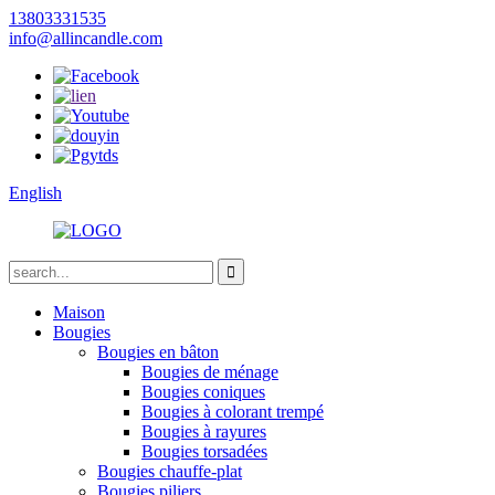
13803331535
info@allincandle.com
English
Maison
Bougies
Bougies en bâton
Bougies de ménage
Bougies coniques
Bougies à colorant trempé
Bougies à rayures
Bougies torsadées
Bougies chauffe-plat
Bougies piliers