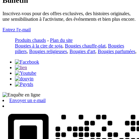
Bulletin
Inscrivez-vous pour des offres exclusives, des histoires originales,
une sensibilisation à l'activisme, des événements et bien plus encore.
Entrez l'e-mail
Produits chauds
-
Plan du site
Bougies à la cire de soja
,
Bougies chauffe-plat
,
Bougies
piliers
,
Bougies religieuses
,
Bougies d'art
,
Bougies parfumées
,
Envoyer un e-mail