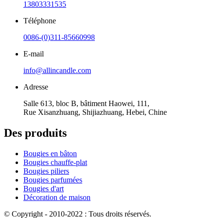
13803331535
Téléphone
0086-(0)311-85660998
E-mail
info@allincandle.com
Adresse
Salle 613, bloc B, bâtiment Haowei, 111,
Rue Xisanzhuang, Shijiazhuang, Hebei, Chine
Des produits
Bougies en bâton
Bougies chauffe-plat
Bougies piliers
Bougies parfumées
Bougies d'art
Décoration de maison
© Copyright - 2010-2022 : Tous droits réservés.