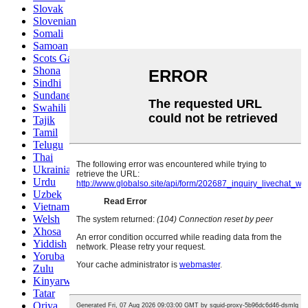
Slovak
Slovenian
Somali
Samoan
Scots Gaelic
Shona
Sindhi
Sundanese
Swahili
Tajik
Tamil
Telugu
Thai
Ukrainian
Urdu
Uzbek
Vietnamese
Welsh
Xhosa
Yiddish
Yoruba
Zulu
Kinyarwanda
Tatar
Oriya