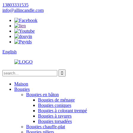
13803331535
info@allincandle.com
English
Maison
Bougies
Bougies en bâton
Bougies de ménage
Bougies coniques
Bougies à colorant trempé
Bougies à rayures
Bougies torsadées
Bougies chauffe-plat
Bougies piliers