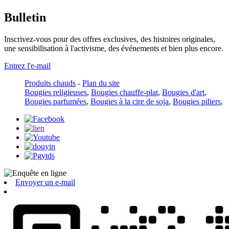
Bulletin
Inscrivez-vous pour des offres exclusives, des histoires originales,
une sensibilisation à l'activisme, des événements et bien plus encore.
Entrez l'e-mail
Produits chauds
-
Plan du site
Bougies religieuses
,
Bougies chauffe-plat
,
Bougies d'art
,
Bougies parfumées
,
Bougies à la cire de soja
,
Bougies piliers
,
Envoyer un e-mail