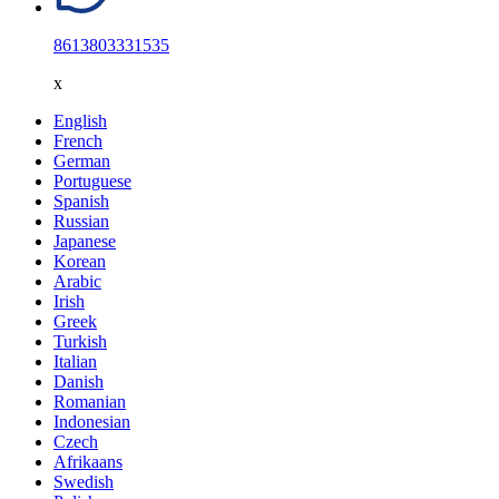
8613803331535
x
English
French
German
Portuguese
Spanish
Russian
Japanese
Korean
Arabic
Irish
Greek
Turkish
Italian
Danish
Romanian
Indonesian
Czech
Afrikaans
Swedish