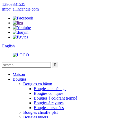
13803331535
info@allincandle.com
English
Maison
Bougies
Bougies en bâton
Bougies de ménage
Bougies coniques
Bougies à colorant trempé
Bougies à rayures
Bougies torsadées
Bougies chauffe-plat
Bougies piliers