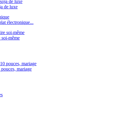
ja de luxe
at électronique...
re soi-même
0 pouces, mariage