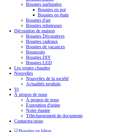
Bougies parfumées
Bougies en pot
Bougies en étain
Bougies d'art
Bougies religieuses
Décoration de maison
Bougies Décoratives
Bougies cadeaux
Bougies de vacances
Bougeoirs
Bougies DIY
Bougies LED
Les ventes chaudes
Nouvelles
Nouvelles de la société
Actualités produits
Vr
À propos de nous
À propos de nous
Exposition d'usine
Notre équipe
Téléchargement de documents
Contactez-nous