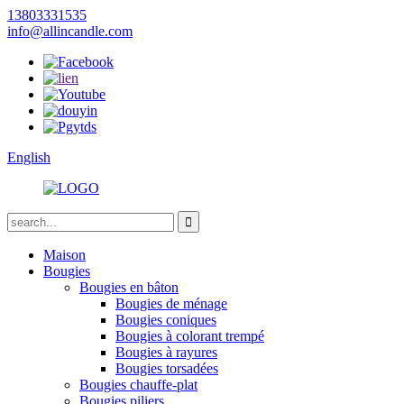
13803331535
info@allincandle.com
English
Maison
Bougies
Bougies en bâton
Bougies de ménage
Bougies coniques
Bougies à colorant trempé
Bougies à rayures
Bougies torsadées
Bougies chauffe-plat
Bougies piliers