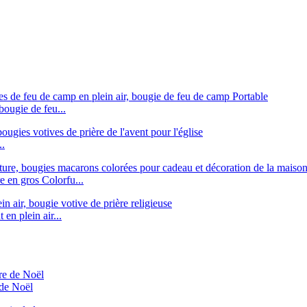
bougie de feu...
..
e en gros Colorfu...
n plein air...
 de Noël