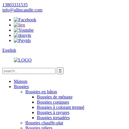
13803331535
info@allincandle.com
English
Maison
Bougies
Bougies en bâton
Bougies de ménage
Bougies coniques
Bougies à colorant trempé
Bougies à rayures
Bougies torsadées
Bougies chauffe-plat
Bougies piliers