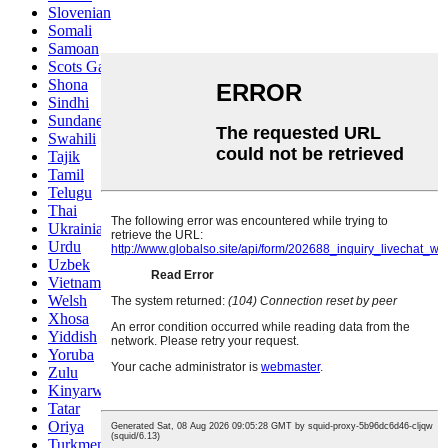
Slovenian
Somali
Samoan
Scots Gaelic
Shona
Sindhi
Sundanese
Swahili
Tajik
Tamil
Telugu
Thai
Ukrainian
Urdu
Uzbek
Vietnamese
Welsh
Xhosa
Yiddish
Yoruba
Zulu
Kinyarwanda
Tatar
Oriya
Turkmen