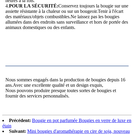
heures à la fois.
4.
POUR LA SÉCURITÉ:
Conservez toujours la bougie sur une
assiette résistante à la chaleur ou sur un bougeoir.Tenir à l'écart
des matériaux/objets combustibles.Ne laissez pas les bougies
allumées dans des endroits sans surveillance et hors de portée des
animaux domestiques ou des enfants.
À propos de nous
Nous sommes engagés dans la production de bougies depuis 16
ans.Avec une excellente qualité et un design exquis,
Nous pouvons produire presque toutes sortes de bougies et
fournir des services personnalisés.
Précédent:
Bougie en pot parfumée Bougies en verre de luxe en
étain
Suivant:
Mini bougies d'aromathérapie en cire de soja, nouveau