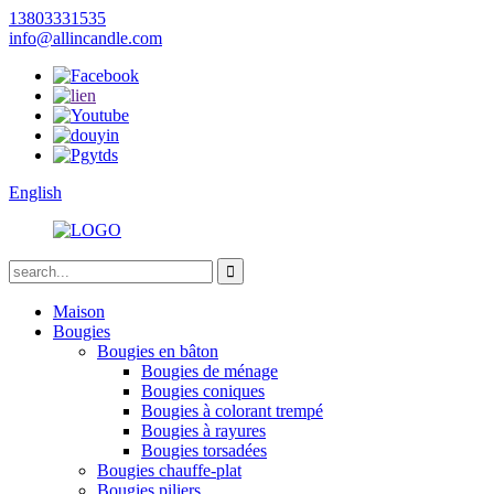
13803331535
info@allincandle.com
English
Maison
Bougies
Bougies en bâton
Bougies de ménage
Bougies coniques
Bougies à colorant trempé
Bougies à rayures
Bougies torsadées
Bougies chauffe-plat
Bougies piliers