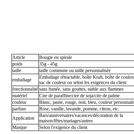
Article
Bougie en spirale
poids
35g - 45g
taille
taille commune ou taille personnalisée
Emballage rétractable, boîte Kraft, boîte de couleu
emballage
sac de couleur ou selon les exigences du client
fonctionnalité
sans fumée, sans gouttes, stable aux flammes
matériel
Cire de paraffine/cire de soja/cire de palme
couleur
Blanc, jaune, rouge, noir, bleu, couleur personnali
parfum
Rose, vanille, lavande, pomme, citron, etc.
Bars/anniversaires/vacances/décoration de la
Application
maison/fêtes/mariages/autres
Marque
Selon l'exigence du client