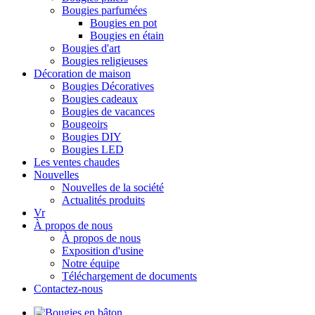
Bougies parfumées
Bougies en pot
Bougies en étain
Bougies d'art
Bougies religieuses
Décoration de maison
Bougies Décoratives
Bougies cadeaux
Bougies de vacances
Bougeoirs
Bougies DIY
Bougies LED
Les ventes chaudes
Nouvelles
Nouvelles de la société
Actualités produits
Vr
À propos de nous
À propos de nous
Exposition d'usine
Notre équipe
Téléchargement de documents
Contactez-nous